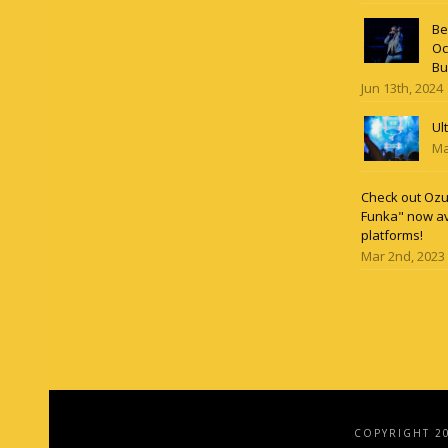
Be
Oc
Bu
Jun 13th, 2024
Ul
Ma
Check out Ozun
Funka" now av
platforms!
Mar 2nd, 2023
COPYRIGHT 2