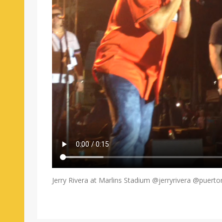
Jerry Rivera at Marlins Stadium @jerryrivera @puert