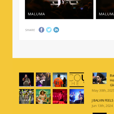
MALUMA
MALUM
SHARE
Ba
Ho
Gl
May 30th, 202
J BALVIN FEEL
Jun 13th, 2024