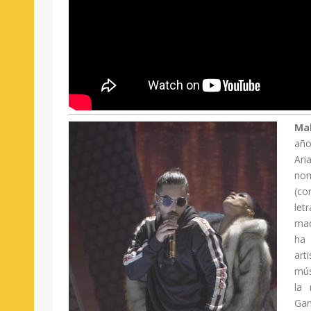
Ma
año
Ar
no
(c
le
mad
ha
art
mús
la 
Gan