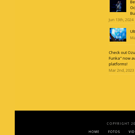
Be
Oc
Bu
Jun 13th, 2024
Ul
Ma
Check out Ozun
Funka" now av
platforms!
Mar 2nd, 2023
COPYRIGHT 2
HOME
FOTOS
VI