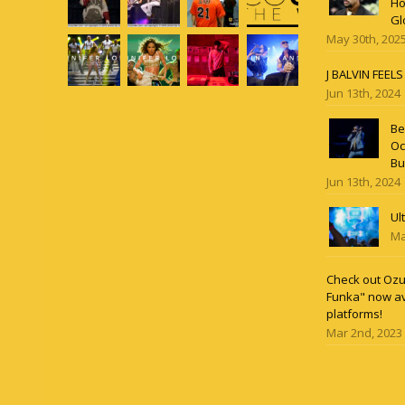
Ho
Gl
May 30th, 202
J BALVIN FEEL
Jun 13th, 2024
Be
Oc
Bu
Jun 13th, 2024
Ul
Ma
Check out Ozun
Funka" now av
platforms!
Mar 2nd, 2023