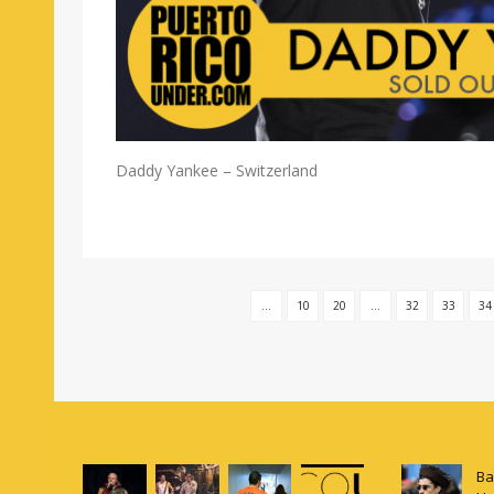
Daddy Yankee – Switzerland
...
10
20
...
32
33
34
Ba