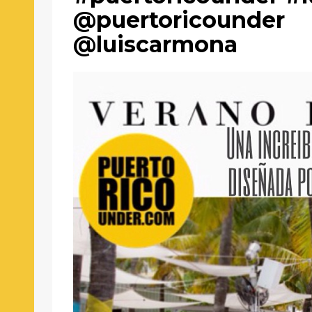
@puertoricounder
@luiscarmona