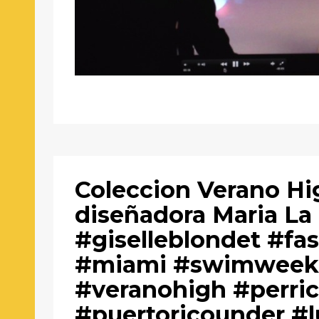
Coleccion Verano Hi
diseñadora Maria La
#giselleblondet #fa
#miami #swimwee
#veranohigh #perr
#puertoricounder #