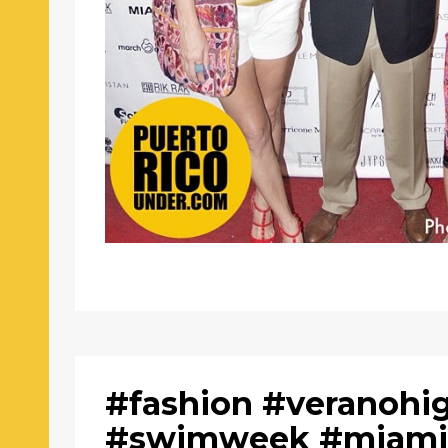
#fashion #veranohi
#swimweek #miam