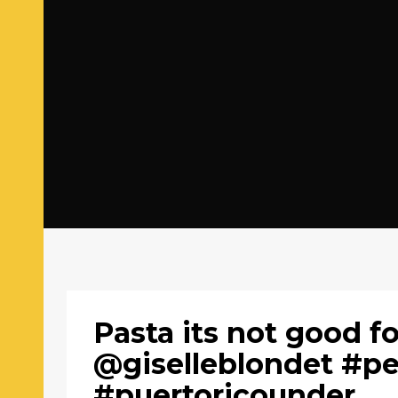
Pasta its not good fo
@giselleblondet #p
#puertoricounder