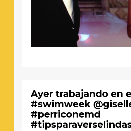
Ayer trabajando en e
#swimweek @gisell
#perriconemd
#tipsparaverselinda