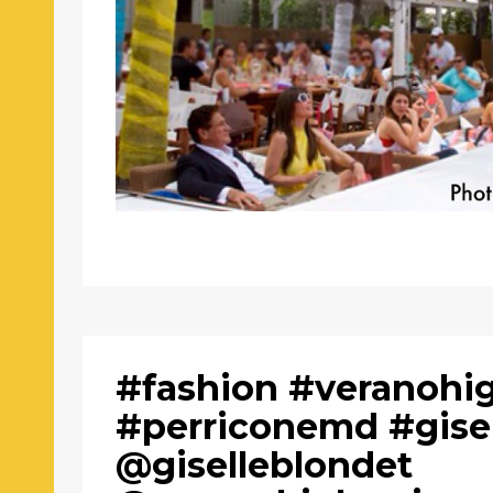
#fashion #veranohi
#perriconemd #gise
@giselleblondet