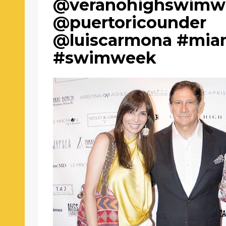
@veranohighswimw
@puertoricounder
@luiscarmona #mia
#swimweek