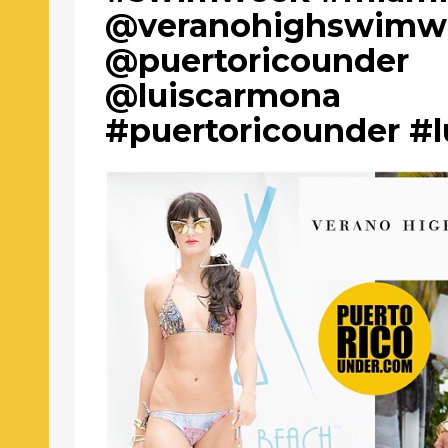
@veranohighswimw
@puertoricounder
@luiscarmona
#puertoricounder #